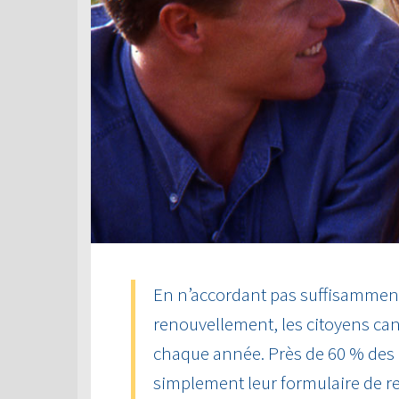
En n’accordant pas suffisamment 
renouvellement, les citoyens can
chaque année. Près de 60 % des
simplement leur formulaire de r