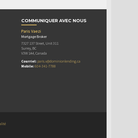
COMMUNIQUER AVEC NOUS
Paris Vaezi
Mortgage Broker
7327 137 Street, Unit 311
Surrey, BC
V3W 1A4, Canada
Courriel:
paris.v@dominionlending.ca
Mobile:
604-341-7788
alité