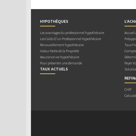
HYPOTHÈQUES
L’ACH
Les avantages du professionnel hypothécaire
Accueil
Les Coûts D’un Professionnel Hypothécaire
Préappr
Renouvellement hypothécaire
Taux Fix
Valeur Nette de la Propriété
Compren
Assurance vie Hypothécaire
Détermi
Pour présenter une demande
Payer V
TAUX ACTUELS
Solutio
REFI
CHIP
Calcula