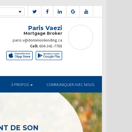
Paris Vaezi
Mortgage Broker
paris.v@dominionlending.ca
Cell:
604-341-7788
À PROPOS
COMMUNIQUER AVEC NOUS
T DE SON