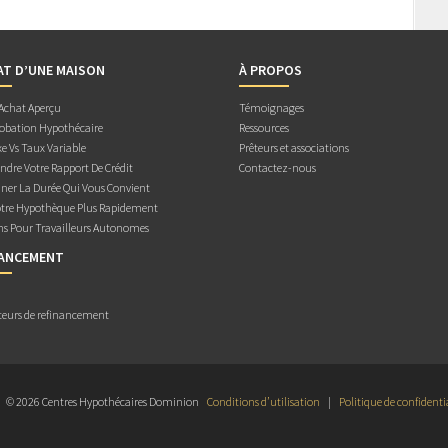
AT D’UNE MAISON
À PROPOS
 Achat Aperçu
Témoignages
obation Hypothécaire
Ressources
e Vs Taux Variable
Prêteurs et associations
dre Votre Rapport De Crédit
Contactez-nous
ner La Durée Qui Vous Convient
otre Hypothèque Plus Rapidement
ns Pour Travailleurs Autonomes
NANCEMENT
teurs de refinancement
© 2026 Centres Hypothécaires Dominion
Conditions d’utilisation
|
Politique de confidenti