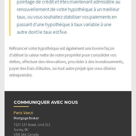
pointage de crédit et êtes maintenant admissible au
renouvellement de votre hypothèque à un meilleur
taux, ou vous souhaitez stabiliser vos paiements en
passant d’une hypothèque à taux variable à une
autre dont le taux est fixe.
Refinancer votre hypothèque est également une bonne façon
d’utiliser la valeur nette de votre propriété pour consolider vos
dettes, effectuer des rénovations, procéder à des investissements,
payer des frais d’études, ou tout autre projet que vous désirez
entreprendre.
COMMUNIQUER AVEC NOUS
Paris Vaezi
Mortgage Broker
7327 137 Street, Unit 311
Surrey, BC
V3W 1A4, Canada