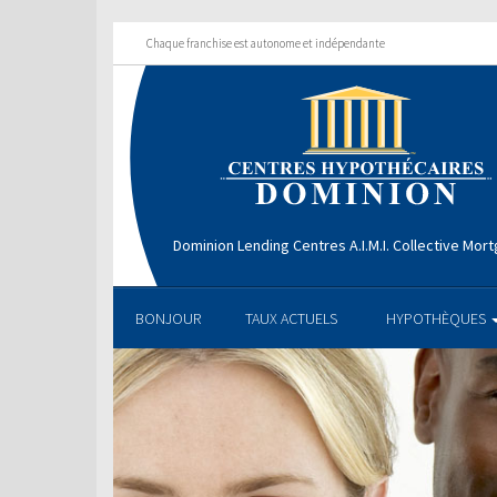
Chaque franchise est autonome et indépendante
Dominion Lending Centres A.I.M.I. Collective Mo
BONJOUR
TAUX ACTUELS
HYPOTHÈQUES